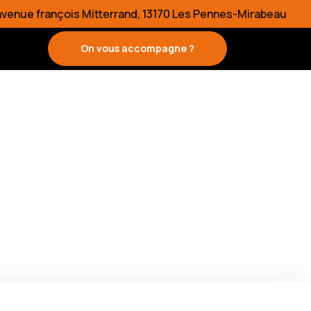
 avenue françois Mitterrand, 13170 Les Pennes-Mirabeau
On vous accompagne ?