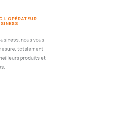
C L’OPÉRATEUR
USINESS
Business, nous vous
mesure, totalement
meilleurs produits et
es.