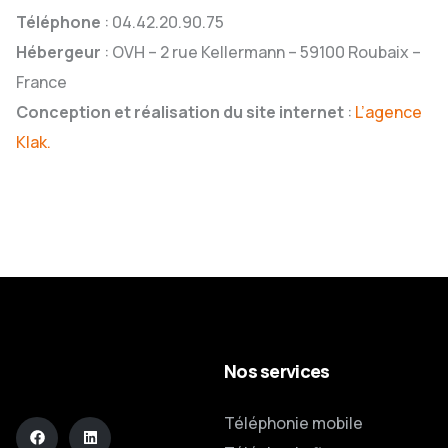
Téléphone
: 04.42.20.90.75
Hébergeur
: OVH – 2 rue Kellermann – 59100 Roubaix –
France
Conception et réalisation du site internet
:
L’agence
Klak.
Nos services
Téléphonie mobile