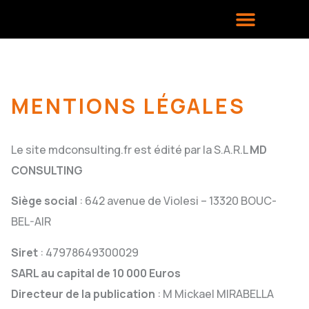
Affichage dynamique
MENTIONS LÉGALES
Le site mdconsulting.fr est édité par la S.A.R.L
MD
CONSULTING
Siège social
: 642 avenue de Violesi – 13320 BOUC-
BEL-AIR
Siret
: 47978649300029
SARL au capital de 10 000 Euros
Directeur de la publication
: M Mickael MIRABELLA