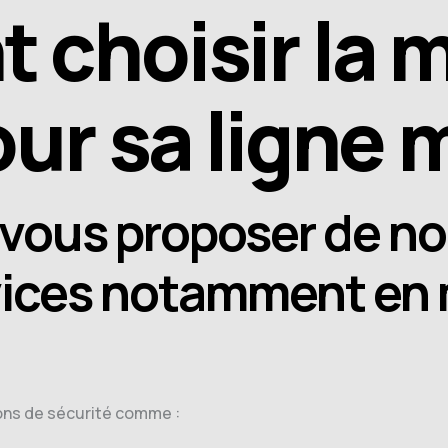
choisir la m
ur sa ligne 
vous proposer de n
vices notamment en 
ons de sécurité comme :