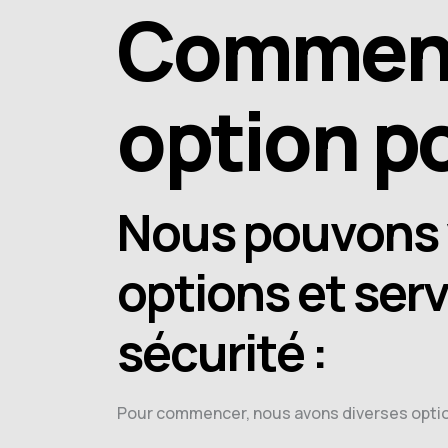
Comment 
option po
Nous pouvons 
options et ser
sécurité :
Pour commencer, nous avons diverses opti